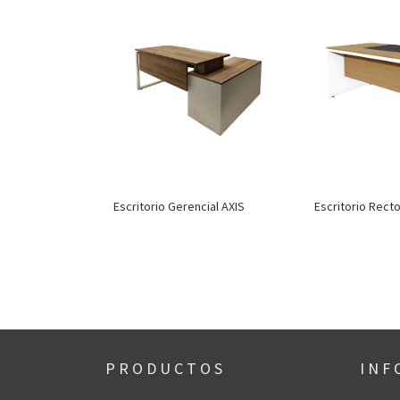
Escritorio Gerencial AXIS
Escritorio Rect
P R O D U C T O S
I N F 