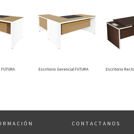
Escritorio Rec
o FUTURA
Escritorio Gerencial FUTURA
O R M A C I Ó N
C O N T A C T A N O S