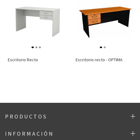
Escritorio Recto
Escritorio recto - OPTIMA
P R O D U C T O S
I N F O R M A C I Ó N