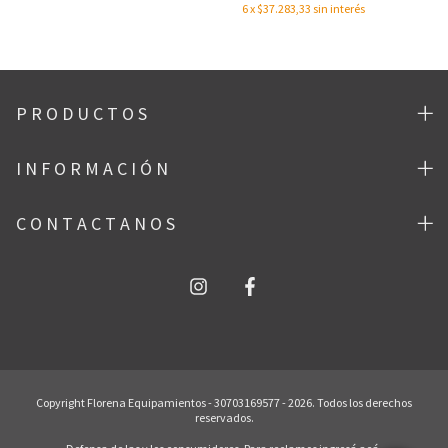
6
x
$37.283,33
sin interés
P R O D U C T O S
I N F O R M A C I Ó N
C O N T A C T A N O S
Copyright Florena Equipamientos - 30703169577 - 2026. Todos los derechos
reservados.