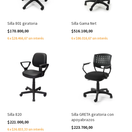
Silla 801 giratoria
Silla Gama Net
$170.800,00
$516.100,00
6
x
$28.466,67
sin interés
6
x
$86.016,67
sin interés
Silla 820
Silla GRETA giratoria con
apoyabrazos
$221.000,00
$223.700,00
6
x
$36.833,33
sin interés