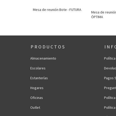
Mesa de reunión Bote - FUTURA
 Recta -
Mesa de reunión 
ÓPTIMA
P R O D U C T O S
I N F 
Almacenamiento
Polític
Escolares
Devoluc
Estanterías
Pagos 
Hogares
Pregun
Oficinas
Polític
Outlet
Polític