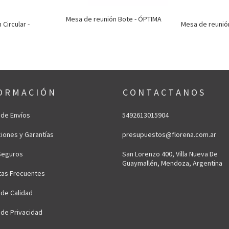
Mesa de reunión Bote - ÓPTIMA
Circular -
Mesa de reunión
O R M A C I Ó N
C O N T A C T A N O S
a de Envíos
5492613015904
iones y Garantías
presupuestos@florena.com.ar
Seguros
San Lorenzo 400, Villa Nueva De
Guaymallén, Mendoza, Argentina
tas Frecuentes
a de Calidad
a de Privacidad