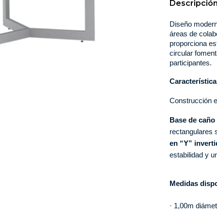
Descripció
Diseño moderno 
áreas de colabo
proporciona est
circular foment
participantes. 
Característica
Construcción e
Base de caño e
rectangulares 
en “Y” inverti
estabilidad y 
Medidas dispo
· 1,00m diámet