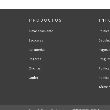
P R O D U C T O S
I N F 
Almacenamiento
Polític
Escolares
Devoluc
Estanterías
Pagos 
Hogares
Pregun
Oficinas
Polític
Outlet
Polític
Término