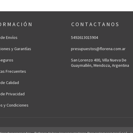
O R M A C I Ó N
C O N T A C T A N O S
a de Envíos
5492613015904
iones y Garantías
presupuestos@florena.com.ar
Seguros
San Lorenzo 400, Villa Nueva De
Guaymallén, Mendoza, Argentina
tas Frecuentes
a de Calidad
a de Privacidad
s y Condiciones