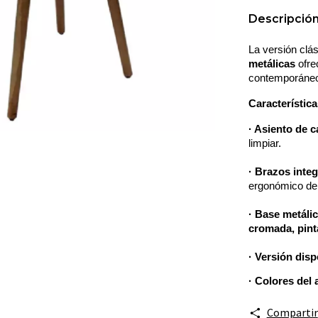
Descripció
La versión clás
metálicas
 ofr
contemporáne
Característica
· Asiento de c
limpiar.
· Brazos inte
ergonómico del
· Base metálic
cromada, pint
· Versión disp
· Colores del 
Compartir