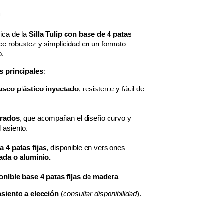
n
ica de la 
Silla Tulip con base de 4 patas 
ece robustez y simplicidad en un formato 
o.
s principales:
asco plástico inyectado
, resistente y fácil de 
grados
, que acompañan el diseño curvo y 
 asiento.
a 4 patas fijas
, disponible en versiones 
ada o aluminio.
onible base 4 patas fijas de madera
asiento a elección
(
consultar disponibilidad
).