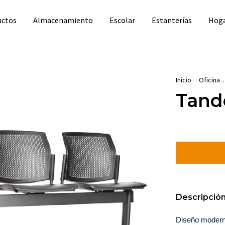
uctos
Almacenamiento
Escolar
Estanterías
Hog
Inicio
.
Oficina
.
Tan
Descripció
Diseño moderno