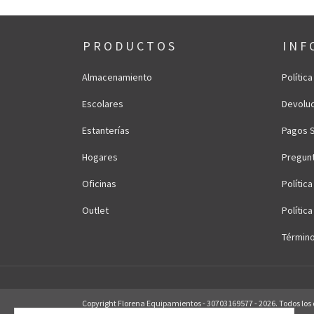
P R O D U C T O S
I N F 
Almacenamiento
Polític
Escolares
Devoluc
Estanterías
Pagos 
Hogares
Pregun
Oficinas
Polític
Outlet
Polític
Término
Copyright Florena Equipamientos - 30703169577 - 2026. Todos los