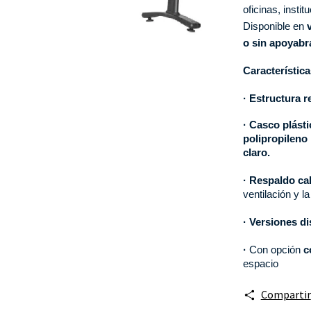
oficinas, insti
Disponible en 
o sin apoyabr
Característica
· Estructura r
· Casco plásti
polipropileno
claro.
· Respaldo ca
ventilación y 
· Versiones di
·
Con opción
c
espacio
Compartir