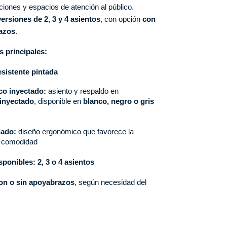
tuciones y espacios de atención al público. 
versiones de 2, 3 y 4 asientos
, con opción 
con 
azos
.
s principales:
esistente pintada
co inyectado:
asiento y respaldo en
 inyectado
, disponible en
blanco, negro o gris
lado:
diseño ergonómico que favorece la
la comodidad
sponibles: 2, 3 o 4 asientos
on o sin apoyabrazos
, según necesidad del