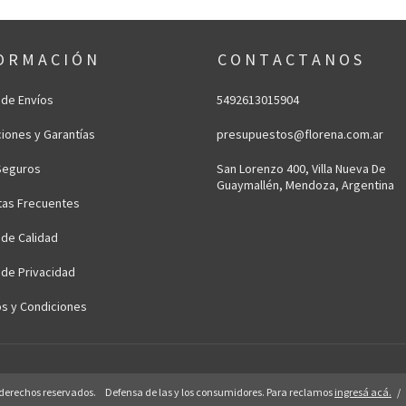
O R M A C I Ó N
C O N T A C T A N O S
a de Envíos
5492613015904
iones y Garantías
presupuestos@florena.com.ar
Seguros
San Lorenzo 400, Villa Nueva De
Guaymallén, Mendoza, Argentina
tas Frecuentes
a de Calidad
a de Privacidad
s y Condiciones
 derechos reservados.
Defensa de las y los consumidores. Para reclamos
ingresá acá.
/