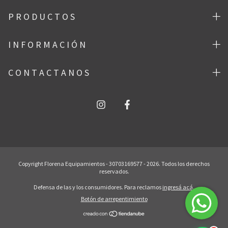
P R O D U C T O S
I N F O R M A C I Ó N
C O N T A C T A N O S
Copyright Florena Equipamientos - 30703169577 - 2026. Todos los derechos
reservados.
Defensa de las y los consumidores. Para reclamos
ingresá acá.
Botón de arrepentimiento