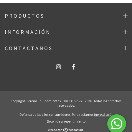
P R O D U C T O S
I N F O R M A C I Ó N
C O N T A C T A N O S
Copyright Florena Equipamientos - 30703169577 - 2026. Todos los derechos
reservados.
Defensa de las y los consumidores. Para reclamos
ingresá acá.
Botón de arrepentimiento