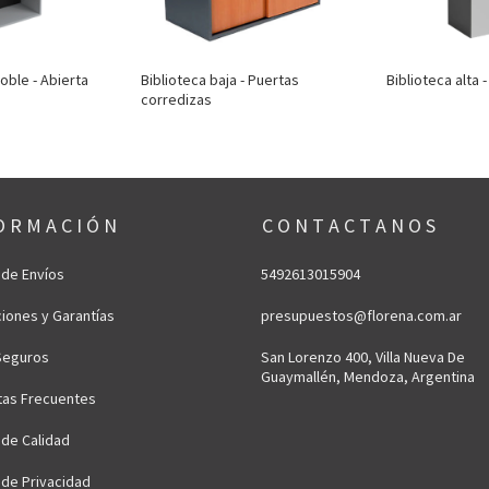
doble - Abierta
Biblioteca baja - Puertas
Biblioteca alta 
corredizas
O R M A C I Ó N
C O N T A C T A N O S
a de Envíos
5492613015904
iones y Garantías
presupuestos@florena.com.ar
Seguros
San Lorenzo 400, Villa Nueva De
Guaymallén, Mendoza, Argentina
tas Frecuentes
a de Calidad
a de Privacidad