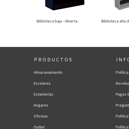
doble - Media
Biblioteca baja - Abierta
Biblioteca alta 
P R O D U C T O S
I N F 
Almacenamiento
Polític
Escolares
Devoluc
Estanterías
Pagos 
Hogares
Pregun
Oficinas
Polític
Outlet
Polític