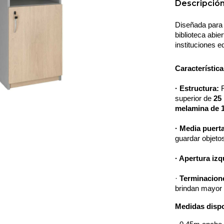
Descripció
Diseñada para 
biblioteca abier
instituciones e
Característica
· Estructura:
 
superior de 
25
melamina de 
· Media puerta
guardar objeto
· Apertura izq
· 
Terminacione
brindan mayor 
Medidas dispo