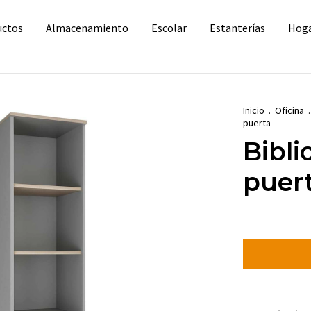
uctos
Almacenamiento
Escolar
Estanterías
Hog
Inicio
.
Oficina
.
puerta
Bibli
puer