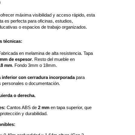
n
ofrecer máxima visibilidad y acceso rápido, esta 
ta es perfecta para oficinas, estudios, 
ducativas o espacios de trabajo organizados. 
s técnicas:
Fabricada en melamina de alta resistencia. Tapa 
 mm de espesor
. Resto del mueble en 
18 mm
. Fondo 3mm o 18mm.
 inferior con
cerradura incorporada
 para 
s personales o documentación.
uierda o derecha.
s: 
Cantos ABS de 
2 mm
 en tapa superior, que 
protección y durabilidad.
nibles: