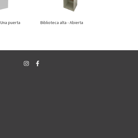
- Una puerta
Biblioteca alta - Abierta
Biblioteca baja
puertas